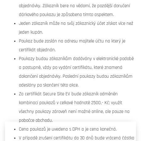
objednávky. Zákazník bere na vědomí, že pozdější doručení
dárkového poukazu je způsobeno tímto aspektem.
Jeden zákazník může na svůj zákaznický účet získat více než
jeden kupón.
Poukaz bude zaslán na adresu majitele účtu na který je
certifikát objednán.
Poukazy budou zákazníkům dodávány v elektronické podobě
a postupně, vždy po vydání certifikátu, které znamená
dokončení objednávky. Poslední poukazy budou zákazníkům
odeslány po skončení této akce.
Za certifikát Secure Site EV bude zákazník odměněn
kombinací poukazů v celkové hodnotě 2500,- Kč; využít
všechny poukazy zároveň není možné online, ale pouze na
pobočce obchodu.
Cena poukazů je uvedena s DPH a je cena konečná.
V případě zrušení certifikátu do 30 dnů bude vrácená částka